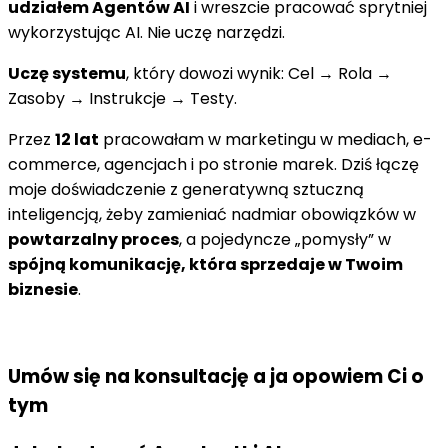
udziałem Agentów AI
i wreszcie pracować sprytniej
wykorzystując AI. Nie uczę narzędzi.
Uczę systemu
, który dowozi wynik: Cel → Rola →
Zasoby → Instrukcje → Testy.
Przez
12 lat
pracowałam w marketingu w mediach, e-
commerce, agencjach i po stronie marek. Dziś łączę
moje doświadczenie z generatywną sztuczną
inteligencją, żeby zamieniać nadmiar obowiązków w
powtarzalny proces
, a pojedyncze „pomysły” w
spójną komunikację, która sprzedaje w Twoim
biznesie
.
Umów się na konsultację a ja opowiem Ci o
tym